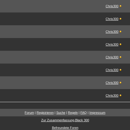
Chris300
Chris300
Chris300
Chris300
Chris300
Chris300
Chris300
Chris300
Forum
|
Registrieren
|
Suche
|
Regeln
|
FAQ
|
Impressum
Zur Zusammenfassung,Black 300
Befreundete Foren