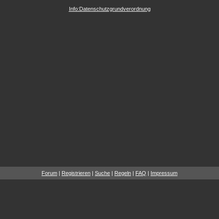
Info:Datenschutzgrundverordnung
Forum
|
Registrieren
|
Suche
|
Regeln
|
FAQ
|
Impressum