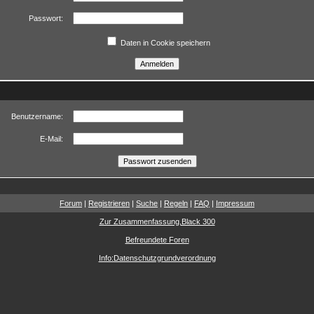
Passwort:
Daten in Cookie speichern
Benutzername:
E-Mail:
Forum
|
Registrieren
|
Suche
|
Regeln
|
FAQ
|
Impressum
Zur Zusammenfassung,Black 300
Befreundete Foren
Info:Datenschutzgrundverordnung