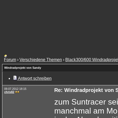
Forum
›
Verschiedene Themen
›
Black300/600 Windradproje
Windradprojekt von Sandy
Antwort schreiben
09.07.2012 18:15
Re: Windradprojekt von 
chris82
zum Suntracer se
manchmal am Morg