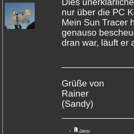
Dies unerklärlich
nur über die PC K
Mein Sun Tracer 
genauso bescheuer
dran war, läuft er
______________
Grüße von
Rainer
(Sandy)
______________
Zitieren