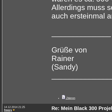
Allerdings muss s
auch ersteinmal an
______________
Grüße von
Rainer
(Sandy)
______________
Zitieren
14.12.2014 21:25
Re: Mein Black 300 Proje
freezy