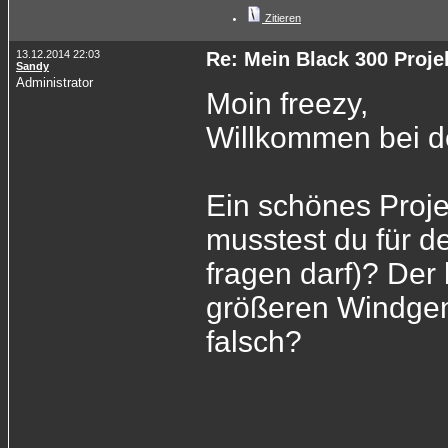
Zitieren
13.12.2014 22:03
Re: Mein Black 300 Proje
Sandy
Administrator
Moin freezy,
Willkommen bei d
Ein schönes Proj
musstest du für d
fragen darf)? Der
größeren Windgene
falsch?
______________