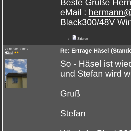
Beste Grüße Her
eMail :
hermann@
Black300/48V Wi
Zitieren
27.01.2013 10:56
Re: Ertrage Häsel (Stand
Häsel
So - Häsel ist wie
und Stefan wird wi
Gruß
Stefan