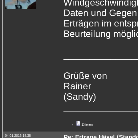
Windgeschwindigk
Daten und Gegenü
Erträgen im ents
Beurteilung mögli
______________
Grüße von
Rainer
(Sandy)
______________
Zitieren
04.01.2013 18:38
Re: Ertrage Häsel (Stand