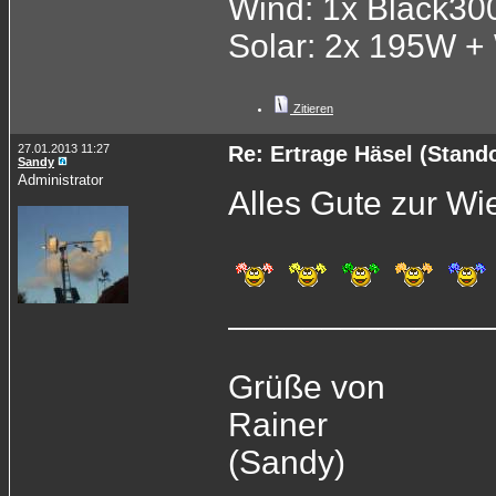
Wind: 1x Black3
Solar: 2x 195W +
Zitieren
27.01.2013 11:27
Re: Ertrage Häsel (Stand
Sandy
Administrator
Alles Gute zur Wi
______________
Grüße von
Rainer
(Sandy)