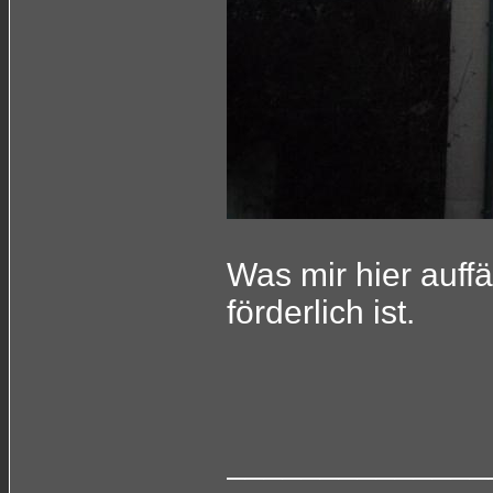
Was mir hier auffä
förderlich ist.
______________