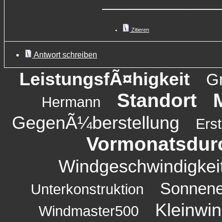
______________
Zitieren
Antwort schreiben
LeistungsfÃ¤higkeit
G
Standort
Hermann
GegenÃ¼berstellung
Ers
Vormonatsdurc
Windgeschwindigkei
Sonnene
Unterkonstruktion
Kleinwi
Windmaster500