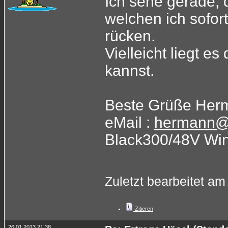
Ich sehe gerade, 
welchen ich sofor
rücken.
Vielleicht liegt e
kannst.
Beste Grüße Her
eMail :
hermann@
Black300/48V Wi
Zuletzt bearbeitet am
Zitieren
26.01.2013 21:38