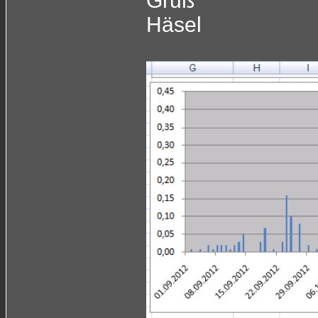
Gruß
Häsel