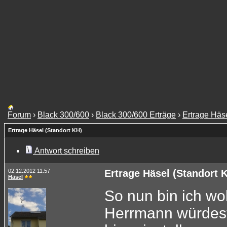
Forum
›
Black 300/600
›
Black 300/600 Erträge
›
Ertrage Häs
Ertrage Häsel (Standort KH)
Antwort schreiben
02.12.2012 11:57
Ertrage Häsel (Standort 
Häsel
So nun bin ich wohl
Herrmann würdest 