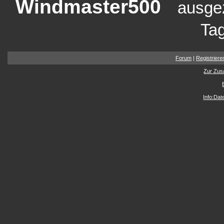
Windmaster500
ausge
Tag
Forum
|
Registriere
Zur Zus
Info:Da