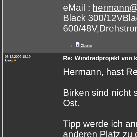
eMail :
hermann@
Black 300/12VBla
600/48V,Drehstr
Zitieren
06.12.2009 18:19
Re: Windradprojekt von 
knox
Hermann, hast Rec
Birken sind nicht
Ost.
Tipp werde ich 
anderen Platz zu