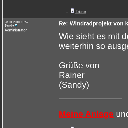
Zitieren
28.01.2010 16:57
Re: Windradprojekt von 
Sandy
Administrator
Wie sieht es mit d
weiterhin so ausg
Grüße von
Rainer
(Sandy)
_____________
Meine Anlage
un