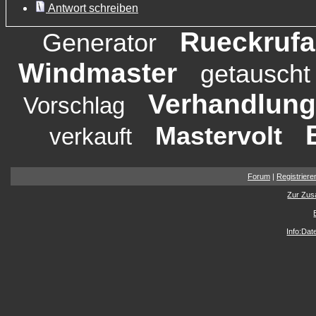
Antwort schreiben
Rueckrufa
Generator
Windmaster
getauscht
Verhandlun
Vorschlag
Mastervolt
verkauft
Forum
|
Registriere
Zur Zus
Info:Da