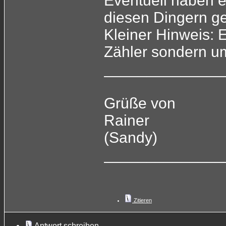
Eventuell haben e
diesen Dingern g
Kleiner Hinweis: E
Zähler sondern u
______________
Grüße von
Rainer
(Sandy)
______________
Zitieren
Antwort schreiben