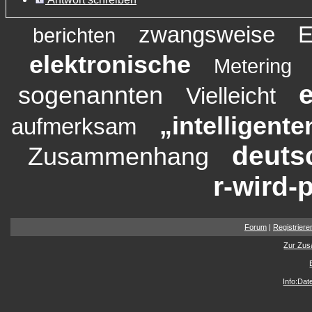
zwangsweise
E
berichten
elektronische
Metering
e
sogenannten
Vielleicht
„intelligente
aufmerksam
deuts
Zusammenhang
r-wird-p
Forum
|
Registriere
Zur Zus
Info:Da