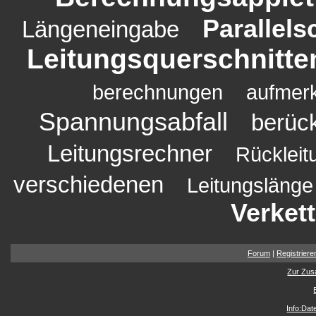
Parallels
Längeneingabe
Leitungsquerschnitte
berechnungen
aufmer
Spannungsabfall
berück
Leitungsrechner
Rückleit
verschiedenen
Leitungslänge
Verket
Forum
|
Registriere
Zur Zus
Info:Da