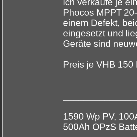
ich verkaufe je e
Phocos MPPT 20-1
einem Defekt, be
eingesetzt und li
Geräte sind neuwe
Preis je VHB 150 
______________
1590 Wp PV, 100
500Ah OPzS Batt