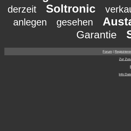
Soltronic
derzeit
verka
Aust
anlegen
gesehen
Garantie
Forum
|
Registriere
Zur Zus
Info:Da