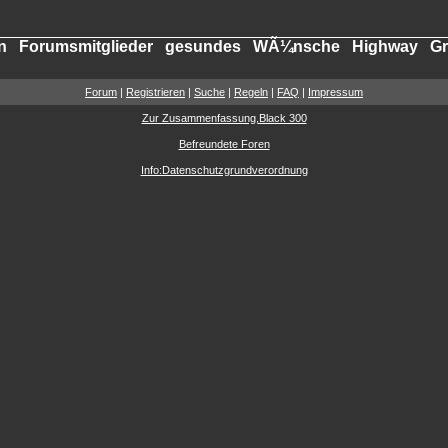
n
Forumsmitglieder
gesundes
WÃ¼nsche
Highway
G
Forum
|
Registrieren
|
Suche
|
Regeln
|
FAQ
|
Impressum
Zur Zusammenfassung,Black 300
Befreundete Foren
Info:Datenschutzgrundverordnung