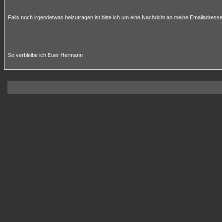
Falls noch irgendetwas beizutragen ist bitte ich um eine Nachricht an meine Emailadresse
So verbleibe ich Euer Hermann