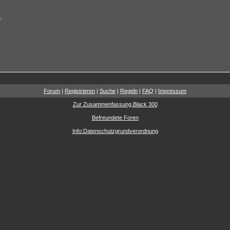
.
Forum
|
Registrieren
|
Suche
|
Regeln
|
FAQ
|
Impressum
Zur Zusammenfassung,Black 300
Befreundete Foren
Info:Datenschutzgrundverordnung