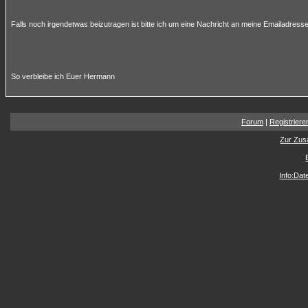
Falls noch irgendetwas beizutragen ist bitte ich um eine Nachricht an meine Emailadresse
So verbleibe ich Euer Hermann
Forum
|
Registriere
Zur Zus
Info:Da