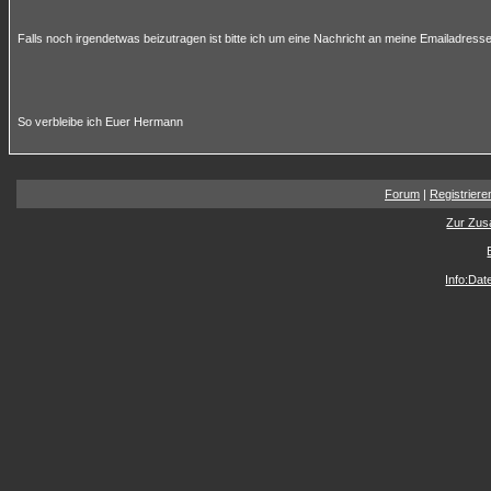
Falls noch irgendetwas beizutragen ist bitte ich um eine Nachricht an meine Emailadresse
So verbleibe ich Euer Hermann
Forum
|
Registriere
Zur Zus
Info:Da