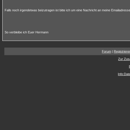
Falls noch irgendetwas beizutragen ist bitte ich um eine Nachricht an meine Emailadresse
So verbleibe ich Euer Hermann
Forum
|
Registriere
Zur Zus
Info:Da