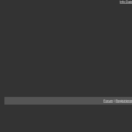
Info:Da
Forum
|
Registriere